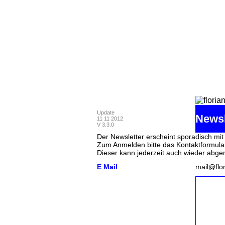
Navigation
Newsletter
Update
Newsl
11 11 2012
V 3.3.0
Der Newsletter erscheint sporadisch m
Zum Anmelden bitte das Kontaktformula
Dieser kann jederzeit auch wieder abg
E Mail
mail@flo