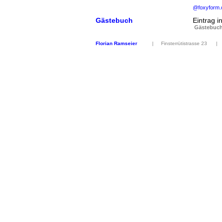
@foxyform.
Gästebuch
Eintrag i
Gästebuc
Florian Ramseier
| Finsterrütistrasse 23 | CH 