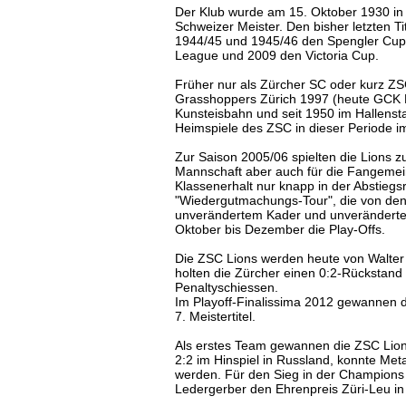
Der Klub wurde am 15. Oktober 1930 in
Schweizer Meister. Den bisher letzten T
1944/45 und 1945/46 den Spengler Cup
League und 2009 den Victoria Cup.
Früher nur als Zürcher SC oder kurz ZSC
Grasshoppers Zürich 1997 (heute GCK Lio
Kunsteisbahn und seit 1950 im Hallenst
Heimspiele des ZSC in dieser Periode im
Zur
Saison 2005/06 spielten die Lions z
Mannschaft aber auch für die Fangemein
Klassenerhalt nur knapp in der Abstiegsr
"Wiedergutmachungs-Tour", die von den 
unverändertem Kader und unveränderten 
Oktober bis Dezember die Play-Offs.
Die ZSC Lions werden heute von Walter 
holten die Zürcher einen 0:2-Rückstand 
Penaltyschiessen.
Im Playoff-Finalissima 2012 gewannen 
7. Meistertitel.
Als erstes Team gewannen die ZSC Lio
2:2 im Hinspiel in Russland, konnte Met
werden. Für den Sieg in der Champion
Ledergerber den Ehrenpreis Züri-Leu in 