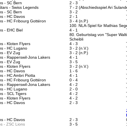
ns - SC Bern
2 - 3
 Stars - Swiss Legends
7 - 2 (Abschiedsspiel Ari Suland
ns - SC Bern
3 - 2
ns - HC Davos
2 - 1
s - HC Fribourg Gottéron
3 - 4 (n.P.)
100. NLA-Spiel für Mathias Seg
s - EHC Biel
4 - 1
80. Geburtstag von "Super Walti
Scheibli
s - Kloten Flyers
4 - 3
ns - HC Lugano
3 - 2 (n.V.)
ns - EV Zug
3 - 2 (n.P.)
s - Rapperswil-Jona Lakers
4 - 1
ns - EV Zug
3 - 5
s - Kloten Flyers
3 - 2 (n.V.)
ns - HC Davos
1 - 6
s - HC Ambri Piotta
4 - 1
s - HC Fribourg Gottéron
0 - 4
s - Rapperswil-Jona Lakers
4 - 2
ns - HC Lugano
2 - 0
ns -
SCL Tigers
4 - 2
s - Kloten Flyers
4 - 2
ns - HC Davos
2 - 3
ns - HC Davos
2 - 3
s -
ZSC Lions
3 - 5