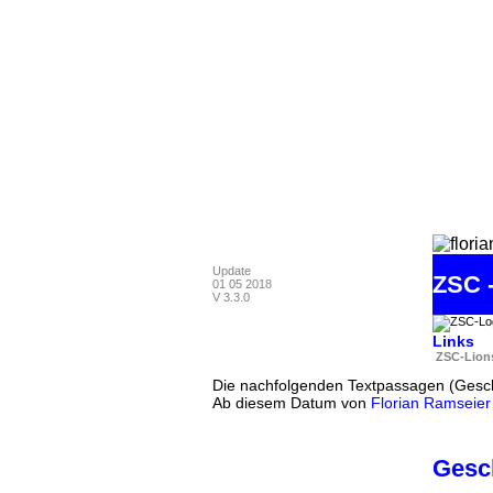
Navigation
ZSC
Update
ZSC -
01 05 2018
V 3.3.0
Links
ZSC-Lion
Die nachfolgenden Textpassagen (Gesch
Ab diesem Datum von
Florian Ramseier
Gesc