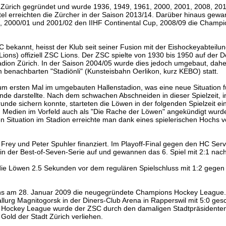
 Zürich gegründet und wurde 1936, 1949, 1961, 2000, 2001, 2008, 20
itel erreichten die Zürcher in der Saison 2013/14. Darüber hinaus gewa
, 2000/01 und 2001/02 den IIHF Continental Cup, 2008/09 die Champ
 bekannt, heisst der Klub seit seiner Fusion mit der Eishockeyabteilun
ns) offiziell ZSC Lions. Der ZSC spielte von 1930 bis 1950 auf der D
adion Zürich. In der Saison 2004/05 wurde dies jedoch umgebaut, dahe
 benachbarten "Stadiönli" (Kunsteisbahn Oerlikon, kurz KEBO) statt.
um ersten Mal im umgebauten Hallenstadion, was eine neue Situation f
de darstellte. Nach dem schwachen Abschneiden in dieser Spielzeit, 
unde sichern konnte, starteten die Löwen in der folgenden Spielzeit ei
Medien im Vorfeld auch als "Die Rache der Löwen" angekündigt wurde.
Situation im Stadion erreichte man dank eines spielerischen Hochs v
Frey und Peter Spuhler finanziert. Im Playoff-Final gegen den HC Ser
in der Best-of-Seven-Serie auf und gewannen das 6. Spiel mit 2:1 nac
die Löwen 2.5 Sekunden vor dem regulären Spielschluss mit 1:2 gege
ns am 28. Januar 2009 die neugegründete Champions Hockey League
allurg Magnitogorsk in der Diners-Club Arena in Rapperswil mit 5:0 ges
s Hockey League wurde der ZSC durch den damaligen Stadtpräsidente
Gold der Stadt Zürich verliehen.