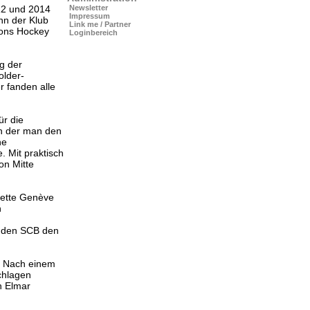
12 und 2014
Newsletter
Impressum
nn der Klub
Link me / Partner
ions Hockey
Loginbereich
g der
older-
r fanden alle
ür die
in der man den
ne
 Mit praktisch
on Mitte
vette Genève
h
n den SCB den
. Nach einem
chlagen
n Elmar