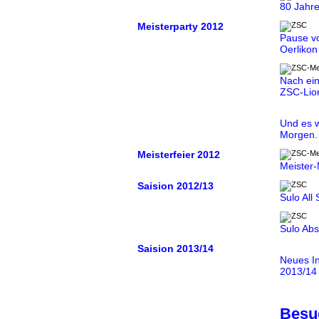
80 Jahr
Meisterparty 2012
Pause vo
Oerlikon
Nach ein
ZSC-Lion
Und es w
Morgen.
Meisterfeier 2012
Meister-
Saision 2012/13
Sulo All
Sulo Abs
Saision 2013/14
Neues In
2013/14 
Besuc