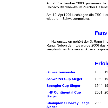
Am 29. September 2009 gewannen die Z
Chicaco Blackhawks im Zürcher Hallenst
Am 19. April 2014 schlagen die ZSC-Lion
wiederum Schweizermeister.
Fans
Im Hallenstadion gehört der 3. Rang in
Rang. Neben dem Eis wurde 2006 das Pro
vergünstigten Preisen an Auswärtsspiel
Erfol
Schweizermeister
1936, 19
Schweizer Cup Sieger
1960, 1
Spengler Cup Sieger
1944, 1
IIHF Continental Cup
2001, 2
Sieger
Champions Hockey Leage
2009
Sieger