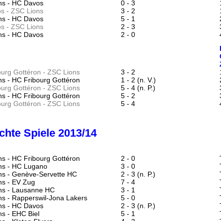
ns - HC Davos
0 - 3
s -
ZSC Lions
3 - 2
ns - HC Davos
5 - 1
s -
ZSC Lions
2 - 3
ns - HC Davos
2 - 0
urg Gottéron -
ZSC Lions
3 - 2
s - HC Fribourg Gottéron
1 - 2 (n. V.)
urg Gottéron -
ZSC Lions
5 - 4 (n. P.)
s - HC Fribourg Gottéron
5 - 2
urg Gottéron -
ZSC Lions
5 - 4
hte Spiele 2013/14
s - HC Fribourg Gottéron
2 - 0
ns - HC Lugano
3 - 0
ns - Genève-Servette HC
2 - 3 (n. P.)
ns - EV Zug
7 - 4
ns - Lausanne HC
3 - 1
s - Rapperswil-Jona Lakers
5 - 0
ns - HC Davos
2 - 3 (n. P.)
s - EHC Biel
5 - 1