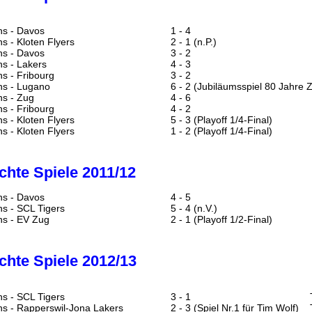
ns - Davos
1 - 4
s - Kloten Flyers
2 - 1 (n.P.)
ns - Davos
3 - 2
s - Lakers
4 - 3
s - Fribourg
3 - 2
ns - Lugano
6 - 2
(Jubiläumsspiel 80 Jahre 
ns - Zug
4 - 6
s - Fribourg
4 - 2
s - Kloten Flyers
5 - 3 (Playoff 1/4-Final)
s - Kloten Flyers
1 - 2
(Playoff 1/4-Final)
hte Spiele 2011/12
ns - Davos
4 - 5
s - SCL Tigers
5 - 4 (n.V.)
ns - EV Zug
2 - 1
(Playoff 1/2-Final)
hte Spiele 2012/13
s - SCL Tigers
3 - 1
s - Rapperswil-Jona Lakers
2 - 3
(Spiel Nr.1 für Tim Wolf)