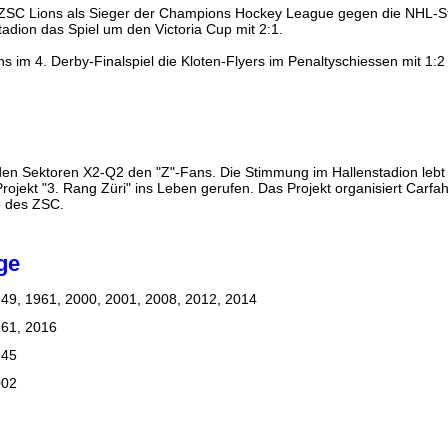
SC Lions als Sieger der Champions Hockey League gegen die NHL-St
adion das Spiel um den Victoria Cup mit 2:1.
s im 4. Derby-Finalspiel die Kloten-Flyers im Penaltyschiessen mit 1:2
 den Sektoren X2-Q2 den "Z"-Fans. Die Stimmung im Hallenstadion leb
jekt "3. Rang Züri" ins Leben gerufen. Das Projekt organisiert Carfah
e des ZSC.
ge
49, 1961, 2000, 2001, 2008, 2012, 2014
961, 2016
945
002